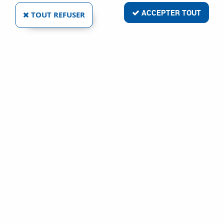
ACCEPTER TOUT
TOUT REFUSER
TALIAPLAST
TRÉPIED FIXE TALIASOL®
Ref :
76297
22,86 €
VOIR LE PRODUIT
1 article sur
1