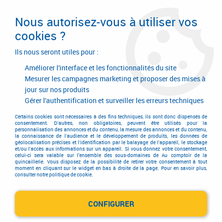
Livraison en 24/48H. Livraison offerte dès
95€ d'achat sur le site* Paiement en 4x
Nous autorisez-vous à utiliser vos
avec Paypal
cookies ?
0
Ils nous seront utiles pour :
Améliorer l'interface et les fonctionnalités du site
Mesurer les campagnes marketing et proposer des mises à
jour sur nos produits
Accueil
>
Outillage à main
>
Outils à main
>
Outil de maçon
>
Trépied fixe
Gérer l'authentification et surveiller les erreurs techniques
Trépied fixe
Certains cookies sont nécessaires à des fins techniques, ils sont donc dispensés de
consentement. D'autres, non obligatoires, peuvent être utilisés pour la
personnalisation des annonces et du contenu, la mesure des annonces et du contenu,
la connaissance de l'audience et le développement de produits, les données de
géolocalisation précises et l'identification par le balayage de l'appareil, le stockage
TRIER & FILTRER
et/ou l'accès aux informations sur un appareil. Si vous donnez votre consentement,
celui-ci sera valable sur l’ensemble des sous-domaines de Au comptoir de la
quincaillerie. Vous disposez de la possibilité de retirer votre consentement à tout
moment en cliquant sur le widget en bas à droite de la page. Pour en savoir plus,
consulter notre politique de cookie.
1 article sur
1
CONFIGURER