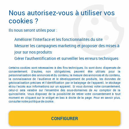
Livraison en 24/48H. Livraison offerte dès
95€ d'achat sur le site* Paiement en 4x
Nous autorisez-vous à utiliser vos
avec Paypal
cookies ?
0
Ils nous seront utiles pour :
Améliorer l'interface et les fonctionnalités du site
Mesurer les campagnes marketing et proposer des mises à
jour sur nos produits
Accueil
>
Outillage à main
>
Outils à main
>
Clé tube
Gérer l'authentification et surveiller les erreurs techniques
Clé tube
Certains cookies sont nécessaires à des fins techniques, ils sont donc dispensés de
consentement. D'autres, non obligatoires, peuvent être utilisés pour la
personnalisation des annonces et du contenu, la mesure des annonces et du contenu,
la connaissance de l'audience et le développement de produits, les données de
géolocalisation précises et l'identification par le balayage de l'appareil, le stockage
et/ou l'accès aux informations sur un appareil. Si vous donnez votre consentement,
celui-ci sera valable sur l’ensemble des sous-domaines de Au comptoir de la
quincaillerie. Vous disposez de la possibilité de retirer votre consentement à tout
moment en cliquant sur le widget en bas à droite de la page. Pour en savoir plus,
consulter notre politique de cookie.
Clé tube Facom
CONFIGURER