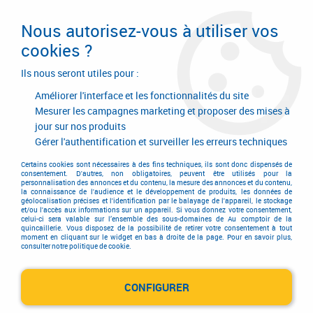
Livraison en 24/48H. Livraison offerte dès
95€ d'achat sur le site* Paiement en 4x
Nous autorisez-vous à utiliser vos
avec Paypal
cookies ?
0
Ils nous seront utiles pour :
Améliorer l'interface et les fonctionnalités du site
Mesurer les campagnes marketing et proposer des mises à
jour sur nos produits
Accueil
>
Outillage à main
>
Outils à main
>
Outil à stratifier
Gérer l'authentification et surveiller les erreurs techniques
Outil à stratifier
Certains cookies sont nécessaires à des fins techniques, ils sont donc dispensés de
consentement. D'autres, non obligatoires, peuvent être utilisés pour la
personnalisation des annonces et du contenu, la mesure des annonces et du contenu,
la connaissance de l'audience et le développement de produits, les données de
géolocalisation précises et l'identification par le balayage de l'appareil, le stockage
et/ou l'accès aux informations sur un appareil. Si vous donnez votre consentement,
celui-ci sera valable sur l’ensemble des sous-domaines de Au comptoir de la
quincaillerie. Vous disposez de la possibilité de retirer votre consentement à tout
moment en cliquant sur le widget en bas à droite de la page. Pour en savoir plus,
consulter notre politique de cookie.
Outils à stratifier
CONFIGURER