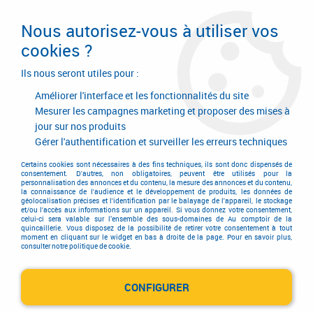
Livraison en 24/48H. Livraison offerte dès
95€ d'achat sur le site* Paiement en 4x
Nous autorisez-vous à utiliser vos
avec Paypal
cookies ?
0
Ils nous seront utiles pour :
Améliorer l'interface et les fonctionnalités du site
Mesurer les campagnes marketing et proposer des mises à
jour sur nos produits
Accueil
>
Outillage à main
>
Outils à main
>
Pince universelle
Gérer l'authentification et surveiller les erreurs techniques
Pince universelle
Certains cookies sont nécessaires à des fins techniques, ils sont donc dispensés de
consentement. D'autres, non obligatoires, peuvent être utilisés pour la
personnalisation des annonces et du contenu, la mesure des annonces et du contenu,
la connaissance de l'audience et le développement de produits, les données de
géolocalisation précises et l'identification par le balayage de l'appareil, le stockage
et/ou l'accès aux informations sur un appareil. Si vous donnez votre consentement,
celui-ci sera valable sur l’ensemble des sous-domaines de Au comptoir de la
quincaillerie. Vous disposez de la possibilité de retirer votre consentement à tout
moment en cliquant sur le widget en bas à droite de la page. Pour en savoir plus,
consulter notre politique de cookie.
Pince universelle
CONFIGURER