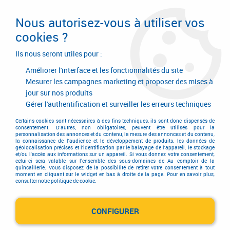
Livraison en 24/48H. Livraison offerte dès
95€ d'achat sur le site* Paiement en 4x
Nous autorisez-vous à utiliser vos
avec Paypal
cookies ?
0
Ils nous seront utiles pour :
Améliorer l'interface et les fonctionnalités du site
Mesurer les campagnes marketing et proposer des mises à
jour sur nos produits
Accueil
>
Partenaires
Gérer l'authentification et surveiller les erreurs techniques
Certains cookies sont nécessaires à des fins techniques, ils sont donc dispensés de
consentement. D'autres, non obligatoires, peuvent être utilisés pour la
personnalisation des annonces et du contenu, la mesure des annonces et du contenu,
NOS PARTENAIRES
la connaissance de l'audience et le développement de produits, les données de
géolocalisation précises et l'identification par le balayage de l'appareil, le stockage
et/ou l'accès aux informations sur un appareil. Si vous donnez votre consentement,
celui-ci sera valable sur l’ensemble des sous-domaines de Au comptoir de la
quincaillerie. Vous disposez de la possibilité de retirer votre consentement à tout
moment en cliquant sur le widget en bas à droite de la page. Pour en savoir plus,
consulter notre politique de cookie.
Retrouvez sur cette page les différents partenaires de
Au
comptoir de la quincaillerie
.
Que vous cherchiez des conseils, astuces, nouveautés liés au
CONFIGURER
monde de la quincaillerie, les sites partenaires ci-dessous