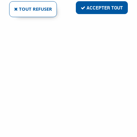
vous permettent d'obtenir des indications aussi bien pour les
novices du bricolage que pour les plus expérimentés.
ACCEPTER TOUT
TOUT REFUSER
Le Portail de la Serrurerie
Le Portail de la Serrurerie
Vous trouverez sur notre site tout ce qui touche à la serrurerie,
de la fabrication à la distribution, de la pose au service après
vente, en passant par les astuces, les droits des
consommateurs, les Lois, et le lexique des terminologies
usuelles.