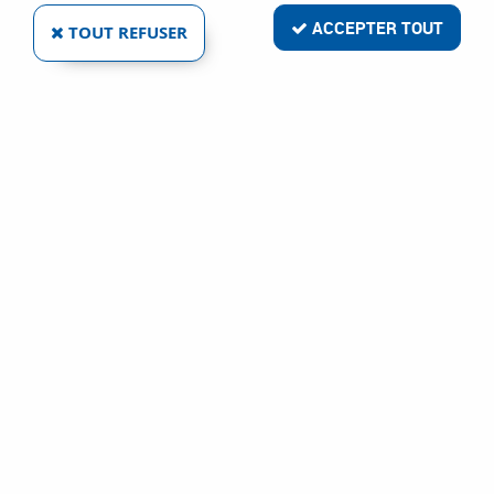
ACCEPTER TOUT
TOUT REFUSER
Poignée de porte battante
Bouton et boucle
Poignée de porte battante
Poignée de porte battante
Voir tout
Bouton et boucle
Bouton