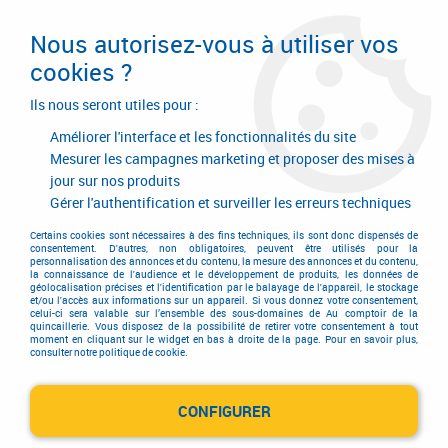
Livraison en 24/48H. Livraison offerte dès
95€ d'achat sur le site* Paiement en 4x
Nous autorisez-vous à utiliser vos
avec Paypal
cookies ?
0
Ils nous seront utiles pour :
Améliorer l'interface et les fonctionnalités du site
Mesurer les campagnes marketing et proposer des mises à
jour sur nos produits
Accueil
>
Garnitures de portes et de fenêtres
Gérer l'authentification et surveiller les erreurs techniques
Certains cookies sont nécessaires à des fins techniques, ils sont donc dispensés de
GARNITURES DE PORTES ET
consentement. D'autres, non obligatoires, peuvent être utilisés pour la
personnalisation des annonces et du contenu, la mesure des annonces et du contenu,
la connaissance de l'audience et le développement de produits, les données de
DE FENÊTRES
géolocalisation précises et l'identification par le balayage de l'appareil, le stockage
et/ou l'accès aux informations sur un appareil. Si vous donnez votre consentement,
celui-ci sera valable sur l’ensemble des sous-domaines de Au comptoir de la
quincaillerie. Vous disposez de la possibilité de retirer votre consentement à tout
moment en cliquant sur le widget en bas à droite de la page. Pour en savoir plus,
consulter notre politique de cookie.
CONFIGURER