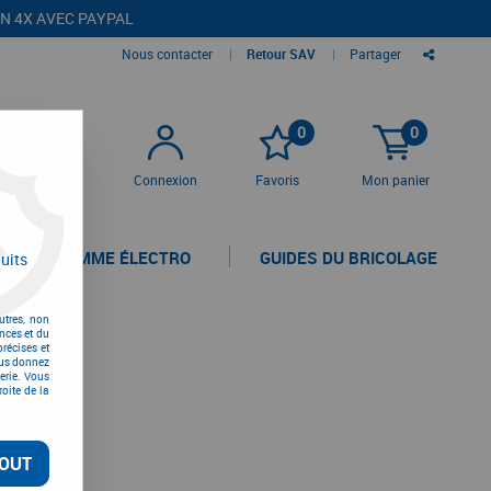
EN 4X AVEC PAYPAL
Nous contacter
|
Retour SAV
|
Partager
0
0
Connexion
Favoris
Mon panier
LA GAMME ÉLECTRO
GUIDES DU BRICOLAGE
uits
utres, non
nces et du
récises et
vous donnez
erie. Vous
oite de la
OUT