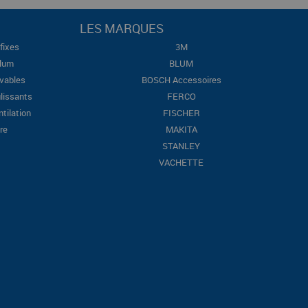
LES MARQUES
fixes
3M
Blum
BLUM
evables
BOSCH Accessoires
lissants
FERCO
ntilation
FISCHER
re
MAKITA
STANLEY
VACHETTE