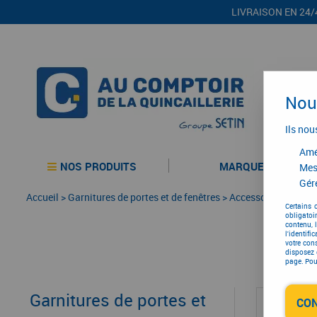
LIVRAISON EN 24/
Nous
Ils nou
Amél
NOS PRODUITS
MARQUES
Mes
Gére
Accueil
>
Garnitures de portes et de fenêtres
>
Accessoires de pos
Certains 
obligatoi
contenu, 
l'identifi
votre con
disposez 
page. Pour
Garnitures de portes et
CO