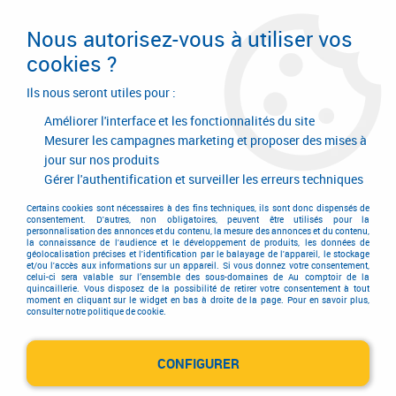
Livraison en 24/48H. Livraison offerte dès
95€ d'achat sur le site* Paiement en 4x
Nous autorisez-vous à utiliser vos
avec Paypal
cookies ?
0
Ils nous seront utiles pour :
Améliorer l'interface et les fonctionnalités du site
Mesurer les campagnes marketing et proposer des mises à
jour sur nos produits
Accueil
>
Garnitures de portes et de fenêtres
>
Accessoire pour bouton et béquille
Gérer l'authentification et surveiller les erreurs techniques
Accessoire pour bouton et
Certains cookies sont nécessaires à des fins techniques, ils sont donc dispensés de
consentement. D'autres, non obligatoires, peuvent être utilisés pour la
personnalisation des annonces et du contenu, la mesure des annonces et du contenu,
béquille
la connaissance de l'audience et le développement de produits, les données de
géolocalisation précises et l'identification par le balayage de l'appareil, le stockage
et/ou l'accès aux informations sur un appareil. Si vous donnez votre consentement,
celui-ci sera valable sur l’ensemble des sous-domaines de Au comptoir de la
quincaillerie. Vous disposez de la possibilité de retirer votre consentement à tout
moment en cliquant sur le widget en bas à droite de la page. Pour en savoir plus,
consulter notre politique de cookie.
Accessoire pour bouton et béquille
CONFIGURER