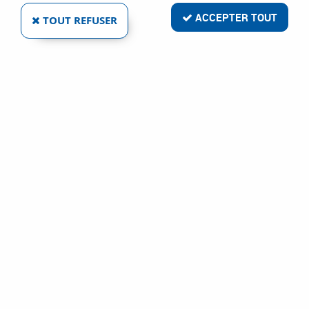
ACCEPTER TOUT
TOUT REFUSER
Comment commander mes tiroirs sur-mesure
Blum ?
1
Pour accéder au configurateur, connectez-vous à votre espace
client ou créez un nouveau compte
2
Choisissez le type de tiroirs à configurer : tiroir livré monté ou