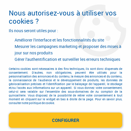
Livraison en 24/48H. Livraison offerte dès
95€ d'achat sur le site* Paiement en 4x
Nous autorisez-vous à utiliser vos
avec Paypal
cookies ?
0
Ils nous seront utiles pour :
Améliorer l'interface et les fonctionnalités du site
Mesurer les campagnes marketing et proposer des mises à
jour sur nos produits
Accueil
>
Nos configurateurs
>
Configurateur de tiroirs Blum
Gérer l'authentification et surveiller les erreurs techniques
Configurateur de tiroirs sur
Certains cookies sont nécessaires à des fins techniques, ils sont donc dispensés de
consentement. D'autres, non obligatoires, peuvent être utilisés pour la
personnalisation des annonces et du contenu, la mesure des annonces et du contenu,
mesure
la connaissance de l'audience et le développement de produits, les données de
géolocalisation précises et l'identification par le balayage de l'appareil, le stockage
et/ou l'accès aux informations sur un appareil. Si vous donnez votre consentement,
celui-ci sera valable sur l’ensemble des sous-domaines de Au comptoir de la
quincaillerie. Vous disposez de la possibilité de retirer votre consentement à tout
moment en cliquant sur le widget en bas à droite de la page. Pour en savoir plus,
consulter notre politique de cookie.
CONFIGURER