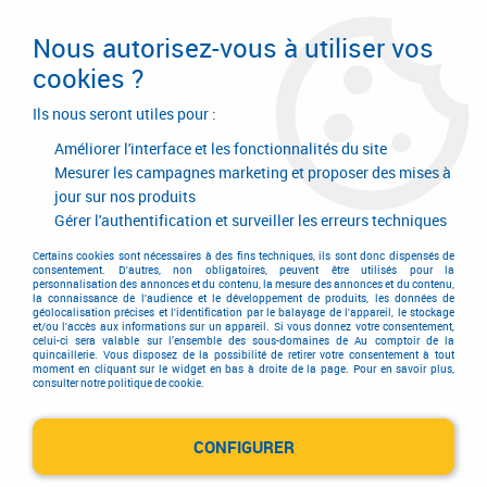
Livraison en 24/48H. Livraison offerte dès
95€ d'achat sur le site* Paiement en 4x
Nous autorisez-vous à utiliser vos
avec Paypal
cookies ?
0
Ils nous seront utiles pour :
Améliorer l'interface et les fonctionnalités du site
Mesurer les campagnes marketing et proposer des mises à
jour sur nos produits
Accueil
>
BLUM
Gérer l'authentification et surveiller les erreurs techniques
Produits de la marque BLUM
Certains cookies sont nécessaires à des fins techniques, ils sont donc dispensés de
consentement. D'autres, non obligatoires, peuvent être utilisés pour la
personnalisation des annonces et du contenu, la mesure des annonces et du contenu,
la connaissance de l'audience et le développement de produits, les données de
géolocalisation précises et l'identification par le balayage de l'appareil, le stockage
et/ou l'accès aux informations sur un appareil. Si vous donnez votre consentement,
12 articles sur
333
celui-ci sera valable sur l’ensemble des sous-domaines de Au comptoir de la
quincaillerie. Vous disposez de la possibilité de retirer votre consentement à tout
moment en cliquant sur le widget en bas à droite de la page. Pour en savoir plus,
consulter notre politique de cookie.
CONFIGURER