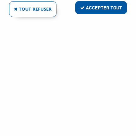
ACCEPTER TOUT
TOUT REFUSER
BLUM
TAQUET D'ASSEMBLAGE PLASTIQUE - A
ENCASTRER
Ref :
1394
0,10 €
VOIR LE PRODUIT