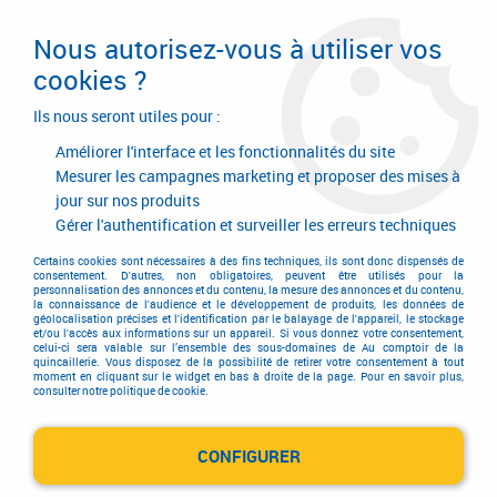
Livraison en 24/48H. Livraison offerte dès
95€ d'achat sur le site* Paiement en 4x
Nous autorisez-vous à utiliser vos
avec Paypal
cookies ?
0
Ils nous seront utiles pour :
Améliorer l'interface et les fonctionnalités du site
Mesurer les campagnes marketing et proposer des mises à
jour sur nos produits
Accueil
>
Consommables
Gérer l'authentification et surveiller les erreurs techniques
Certains cookies sont nécessaires à des fins techniques, ils sont donc dispensés de
consentement. D'autres, non obligatoires, peuvent être utilisés pour la
personnalisation des annonces et du contenu, la mesure des annonces et du contenu,
CONSOMMABLES
la connaissance de l'audience et le développement de produits, les données de
géolocalisation précises et l'identification par le balayage de l'appareil, le stockage
et/ou l'accès aux informations sur un appareil. Si vous donnez votre consentement,
celui-ci sera valable sur l’ensemble des sous-domaines de Au comptoir de la
quincaillerie. Vous disposez de la possibilité de retirer votre consentement à tout
moment en cliquant sur le widget en bas à droite de la page. Pour en savoir plus,
consulter notre politique de cookie.
CONFIGURER