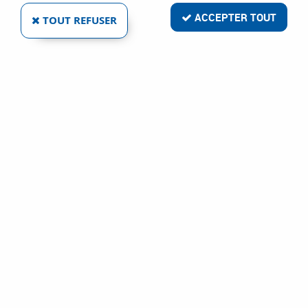
ACCEPTER TOUT
TOUT REFUSER
Visserie, boulonnerie et
Fixation
pitonnerie
Visserie, boulonnerie et pitonnerie
Vis métaux
Boulon
Ecrou
Manchon