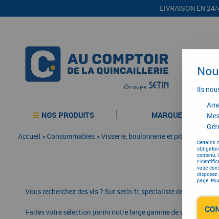
LIVRAISON EN 24/
Nous
Ils nou
Amél
NOS PRODUITS
MARQUES
Mes
Gére
Accueil
>
Consommables
>
Visserie, boulonnerie et pitonnerie
Certains 
obligatoi
contenu, 
l'identifi
votre con
disposez 
page. Pour
Vous recherchez des vis ? Sur setin.fr, spécialiste de la vente e
CO
Faites votre sélection parmi notre large gamme de visserie : vis 