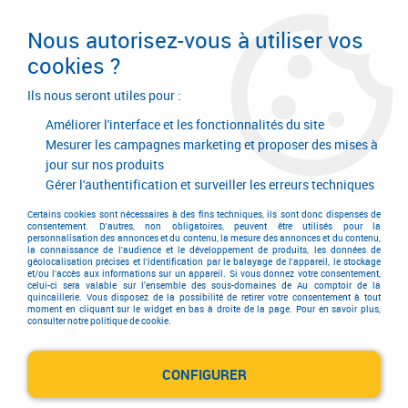
Livraison en 24/48H. Livraison offerte dès
95€ d'achat sur le site* Paiement en 4x
Nous autorisez-vous à utiliser vos
avec Paypal
cookies ?
0
Ils nous seront utiles pour :
Améliorer l'interface et les fonctionnalités du site
Mesurer les campagnes marketing et proposer des mises à
jour sur nos produits
Accueil
>
Consommables
>
Visserie, boulonnerie et pitonnerie
>
Visserie métrique laiton
Gérer l'authentification et surveiller les erreurs techniques
Visserie métrique laiton
Certains cookies sont nécessaires à des fins techniques, ils sont donc dispensés de
consentement. D'autres, non obligatoires, peuvent être utilisés pour la
personnalisation des annonces et du contenu, la mesure des annonces et du contenu,
la connaissance de l'audience et le développement de produits, les données de
géolocalisation précises et l'identification par le balayage de l'appareil, le stockage
et/ou l'accès aux informations sur un appareil. Si vous donnez votre consentement,
celui-ci sera valable sur l’ensemble des sous-domaines de Au comptoir de la
quincaillerie. Vous disposez de la possibilité de retirer votre consentement à tout
moment en cliquant sur le widget en bas à droite de la page. Pour en savoir plus,
consulter notre politique de cookie.
Vis metaux tête fraisée fendue
CONFIGURER