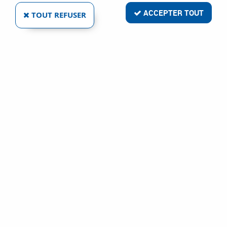
ACCEPTER TOUT
TOUT REFUSER
VOIR TOUS LES PRODUITS
Écrou héxagonal HU