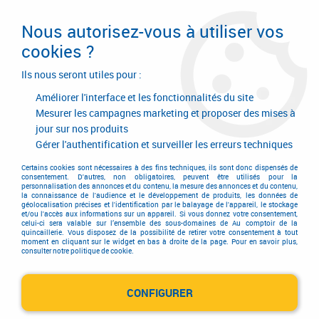
Livraison en 24/48H. Livraison offerte dès
95€ d'achat sur le site* Paiement en 4x
Nous autorisez-vous à utiliser vos
avec Paypal
cookies ?
0
Ils nous seront utiles pour :
Améliorer l'interface et les fonctionnalités du site
Mesurer les campagnes marketing et proposer des mises à
jour sur nos produits
Accueil
>
Consommables
>
Visserie, boulonnerie et pitonnerie
>
Manchon
Gérer l'authentification et surveiller les erreurs techniques
Manchon
Certains cookies sont nécessaires à des fins techniques, ils sont donc dispensés de
consentement. D'autres, non obligatoires, peuvent être utilisés pour la
personnalisation des annonces et du contenu, la mesure des annonces et du contenu,
la connaissance de l'audience et le développement de produits, les données de
géolocalisation précises et l'identification par le balayage de l'appareil, le stockage
et/ou l'accès aux informations sur un appareil. Si vous donnez votre consentement,
celui-ci sera valable sur l’ensemble des sous-domaines de Au comptoir de la
quincaillerie. Vous disposez de la possibilité de retirer votre consentement à tout
moment en cliquant sur le widget en bas à droite de la page. Pour en savoir plus,
consulter notre politique de cookie.
Manchon
CONFIGURER