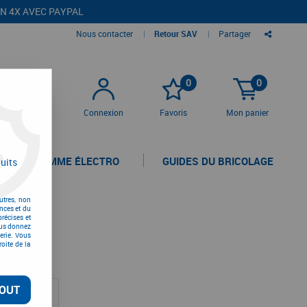
EN 4X AVEC PAYPAL
Nous contacter
|
Retour SAV
|
Partager
0
0
Connexion
Favoris
Mon panier
LA GAMME ÉLECTRO
GUIDES DU BRICOLAGE
uits
utres, non
nces et du
récises et
vous donnez
erie. Vous
oite de la
OUT