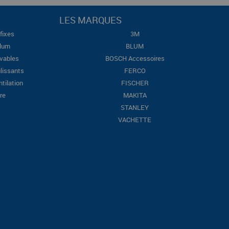
LES MARQUES
fixes
3M
Blum
BLUM
evables
BOSCH Accessoires
lissants
FERCO
ntilation
FISCHER
re
MAKITA
STANLEY
VACHETTE