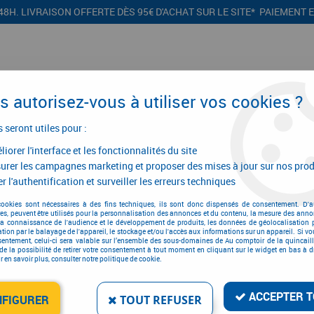
48H. LIVRAISON OFFERTE DÈS 95€ D'ACHAT SUR LE SITE* PAIEMENT 
 autorisez-vous à utiliser vos cookies ?
s seront utiles pour :
iorer l'interface et les fonctionnalités du site
CONFIGURATEURS
PROMOTIONS
urer les campagnes marketing et proposer des mises à jour sur nos prod
r l'authentification et surveiller les erreurs techniques
cookies sont nécessaires à des fins techniques, ils sont donc dispensés de consentement. D'a
res, peuvent être utilisés pour la personnalisation des annonces et du contenu, la mesure des anno
Fil
la connaissance de l'audience et le développement de produits, les données de géolocalisation p
cation par le balayage de l'appareil, le stockage et/ou l'accès aux informations sur un appareil. Si 
sentement, celui-ci sera valable sur l’ensemble des sous-domaines de Au comptoir de la quincaill
de la possibilité de retirer votre consentement à tout moment en cliquant sur le widget en bas à dr
 en savoir plus, consulter notre politique de cookie.
ACCEPTER T
NFIGURER
TOUT REFUSER