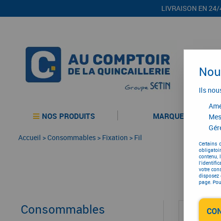
LIVRAISON EN 24/
Nous
Ils nou
Amél
NOS PRODUITS
MARQUES
Mes
Gére
Accueil
>
Consommables
>
Fixation
>
Fil
Certains 
obligatoi
contenu, 
l'identifi
votre con
disposez 
page. Pour
Consommables
CO