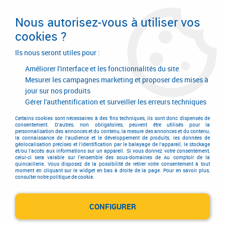
Livraison en 24/48H. Livraison offerte dès
95€ d'achat sur le site* Paiement en 4x
Nous autorisez-vous à utiliser vos
avec Paypal
cookies ?
0
Ils nous seront utiles pour :
Améliorer l'interface et les fonctionnalités du site
Mesurer les campagnes marketing et proposer des mises à
jour sur nos produits
Accueil
>
Consommables
>
Chevillage
>
Cheville bois
Gérer l'authentification et surveiller les erreurs techniques
Cheville bois
Certains cookies sont nécessaires à des fins techniques, ils sont donc dispensés de
consentement. D'autres, non obligatoires, peuvent être utilisés pour la
personnalisation des annonces et du contenu, la mesure des annonces et du contenu,
la connaissance de l'audience et le développement de produits, les données de
géolocalisation précises et l'identification par le balayage de l'appareil, le stockage
et/ou l'accès aux informations sur un appareil. Si vous donnez votre consentement,
celui-ci sera valable sur l’ensemble des sous-domaines de Au comptoir de la
quincaillerie. Vous disposez de la possibilité de retirer votre consentement à tout
moment en cliquant sur le widget en bas à droite de la page. Pour en savoir plus,
consulter notre politique de cookie.
Cheville bois
CONFIGURER