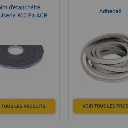
int d'étanchéité
Adhécell
iserie 300 Pa ACR
VOIR TOUS LES PRO
 TOUS LES PRODUITS