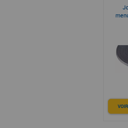
Jo
menu
VOIR