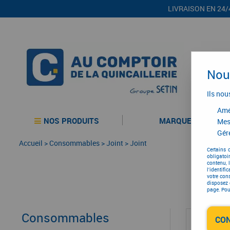
LIVRAISON EN 24/
Nous
Ils nou
Amél
NOS PRODUITS
MARQUES
Mes
Gére
Accueil
>
Consommables
>
Joint
>
Joint
Certains 
obligatoi
contenu, 
l'identifi
votre con
disposez 
page. Pour
Consommables
CO