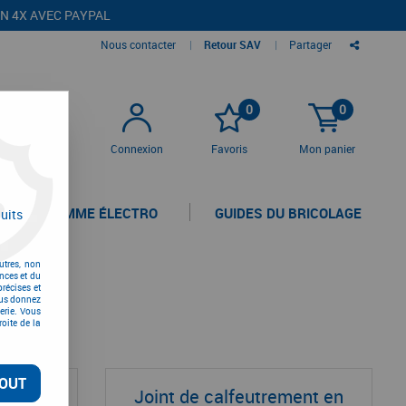
EN 4X AVEC PAYPAL
Nous contacter
|
Retour SAV
|
Partager
0
0
Connexion
Favoris
Mon panier
LA GAMME ÉLECTRO
GUIDES DU BRICOLAGE
uits
utres, non
nces et du
récises et
vous donnez
erie. Vous
oite de la
OUT
ent en
Joint de calfeutrement en