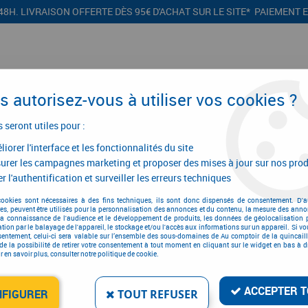
48H. LIVRAISON OFFERTE DÈS 95€ D'ACHAT SUR LE SITE* PAIEMENT 
 autorisez-vous à utiliser vos cookies ?
s seront utiles pour :
iorer l'interface et les fonctionnalités du site
CONFIGURATEURS
PROMOTIONS
urer les campagnes marketing et proposer des mises à jour sur nos prod
r l'authentification et surveiller les erreurs techniques
cookies sont nécessaires à des fins techniques, ils sont donc dispensés de consentement. D'a
res, peuvent être utilisés pour la personnalisation des annonces et du contenu, la mesure des anno
Joint
la connaissance de l'audience et le développement de produits, les données de géolocalisation p
cation par le balayage de l'appareil, le stockage et/ou l'accès aux informations sur un appareil. Si 
sentement, celui-ci sera valable sur l’ensemble des sous-domaines de Au comptoir de la quincaill
de la possibilité de retirer votre consentement à tout moment en cliquant sur le widget en bas à dr
 en savoir plus, consulter notre politique de cookie.
ACCEPTER T
NFIGURER
TOUT REFUSER
Joint de calfeutrem