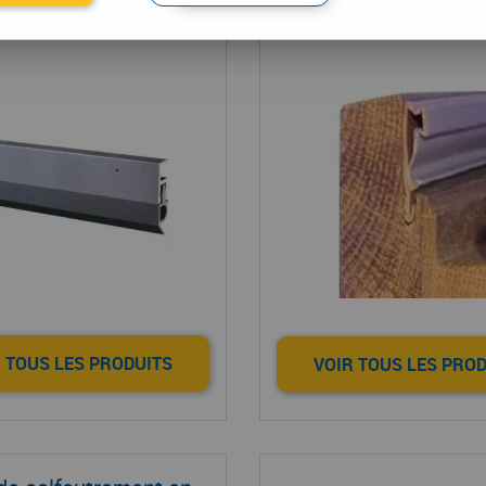
oint sur support
caoutchouc Ki
 TOUS LES PRODUITS
VOIR TOUS LES PRO