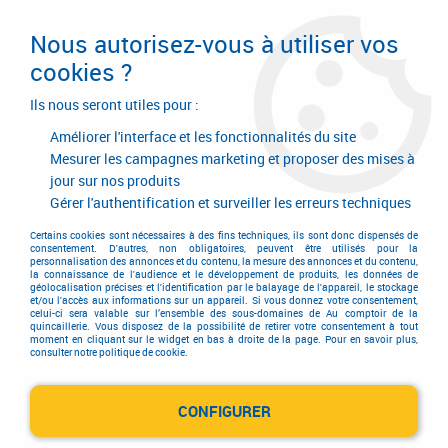
Livraison en 24/48H. Livraison offerte dès
95€ d'achat sur le site* Paiement en 4x
Nous autorisez-vous à utiliser vos
avec Paypal
cookies ?
0
Ils nous seront utiles pour :
Améliorer l'interface et les fonctionnalités du site
Mesurer les campagnes marketing et proposer des mises à
jour sur nos produits
Accueil
>
Garnitures de portes et de fenêtres
>
Garniture de portes
>
Garniture acier
Gérer l'authentification et surveiller les erreurs techniques
Garniture acier
Certains cookies sont nécessaires à des fins techniques, ils sont donc dispensés de
consentement. D'autres, non obligatoires, peuvent être utilisés pour la
personnalisation des annonces et du contenu, la mesure des annonces et du contenu,
la connaissance de l'audience et le développement de produits, les données de
géolocalisation précises et l'identification par le balayage de l'appareil, le stockage
et/ou l'accès aux informations sur un appareil. Si vous donnez votre consentement,
celui-ci sera valable sur l’ensemble des sous-domaines de Au comptoir de la
quincaillerie. Vous disposez de la possibilité de retirer votre consentement à tout
moment en cliquant sur le widget en bas à droite de la page. Pour en savoir plus,
consulter notre politique de cookie.
Ensemble Languedoc
CONFIGURER