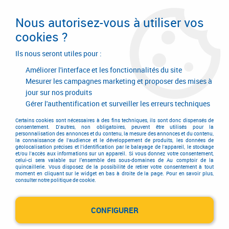
Livraison en 24/48H. Livraison offerte dès
95€ d'achat sur le site* Paiement en 4x
Nous autorisez-vous à utiliser vos
avec Paypal
cookies ?
0
Ils nous seront utiles pour :
Améliorer l'interface et les fonctionnalités du site
Mesurer les campagnes marketing et proposer des mises à
jour sur nos produits
Accueil
>
Garnitures de portes et de fenêtres
>
Poignée de fenêtre
>
Poignée de fenêtre
Gérer l'authentification et surveiller les erreurs techniques
Poignée de fenêtre
Certains cookies sont nécessaires à des fins techniques, ils sont donc dispensés de
consentement. D'autres, non obligatoires, peuvent être utilisés pour la
personnalisation des annonces et du contenu, la mesure des annonces et du contenu,
la connaissance de l'audience et le développement de produits, les données de
géolocalisation précises et l'identification par le balayage de l'appareil, le stockage
et/ou l'accès aux informations sur un appareil. Si vous donnez votre consentement,
celui-ci sera valable sur l’ensemble des sous-domaines de Au comptoir de la
quincaillerie. Vous disposez de la possibilité de retirer votre consentement à tout
moment en cliquant sur le widget en bas à droite de la page. Pour en savoir plus,
consulter notre politique de cookie.
Poignée sur platine
CONFIGURER