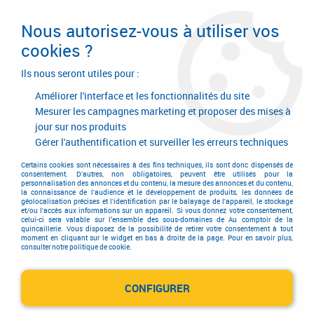
Livraison en 24/48H. Livraison offerte dès
95€ d'achat sur le site* Paiement en 4x
Nous autorisez-vous à utiliser vos
avec Paypal
cookies ?
0
Ils nous seront utiles pour :
Améliorer l'interface et les fonctionnalités du site
Mesurer les campagnes marketing et proposer des mises à
jour sur nos produits
Accueil
>
Outillage à main
>
Outils à main
>
Coupe-boulon
Gérer l'authentification et surveiller les erreurs techniques
Coupe-boulon
Certains cookies sont nécessaires à des fins techniques, ils sont donc dispensés de
consentement. D'autres, non obligatoires, peuvent être utilisés pour la
personnalisation des annonces et du contenu, la mesure des annonces et du contenu,
la connaissance de l'audience et le développement de produits, les données de
géolocalisation précises et l'identification par le balayage de l'appareil, le stockage
et/ou l'accès aux informations sur un appareil. Si vous donnez votre consentement,
celui-ci sera valable sur l’ensemble des sous-domaines de Au comptoir de la
quincaillerie. Vous disposez de la possibilité de retirer votre consentement à tout
moment en cliquant sur le widget en bas à droite de la page. Pour en savoir plus,
consulter notre politique de cookie.
Coupe-boulon à bras en tube
CONFIGURER