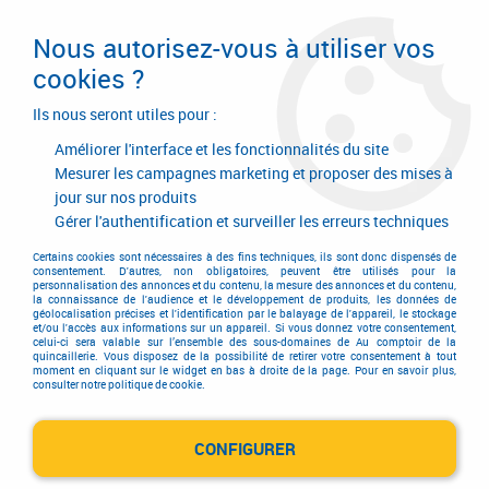
Livraison en 24/48H. Livraison offerte dès
95€ d'achat sur le site* Paiement en 4x
Nous autorisez-vous à utiliser vos
avec Paypal
cookies ?
0
Ils nous seront utiles pour :
Améliorer l'interface et les fonctionnalités du site
Mesurer les campagnes marketing et proposer des mises à
jour sur nos produits
Accueil
>
Outillage à main
>
Outils à main
>
Pince étau
Gérer l'authentification et surveiller les erreurs techniques
Pince étau
Certains cookies sont nécessaires à des fins techniques, ils sont donc dispensés de
consentement. D'autres, non obligatoires, peuvent être utilisés pour la
personnalisation des annonces et du contenu, la mesure des annonces et du contenu,
la connaissance de l'audience et le développement de produits, les données de
géolocalisation précises et l'identification par le balayage de l'appareil, le stockage
et/ou l'accès aux informations sur un appareil. Si vous donnez votre consentement,
celui-ci sera valable sur l’ensemble des sous-domaines de Au comptoir de la
quincaillerie. Vous disposez de la possibilité de retirer votre consentement à tout
moment en cliquant sur le widget en bas à droite de la page. Pour en savoir plus,
consulter notre politique de cookie.
Pince étau
CONFIGURER