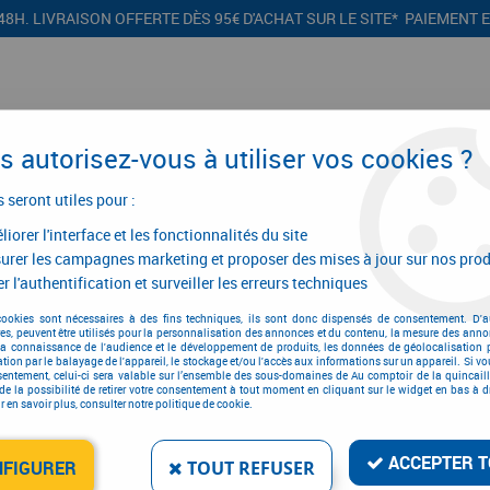
48H. LIVRAISON OFFERTE DÈS 95€ D'ACHAT SUR LE SITE* PAIEMENT 
 autorisez-vous à utiliser vos cookies ?
s seront utiles pour :
iorer l'interface et les fonctionnalités du site
CONFIGURATEURS
PROMOTIONS
urer les campagnes marketing et proposer des mises à jour sur nos prod
r l'authentification et surveiller les erreurs techniques
cookies sont nécessaires à des fins techniques, ils sont donc dispensés de consentement. D'a
res, peuvent être utilisés pour la personnalisation des annonces et du contenu, la mesure des anno
Clé polygonale
la connaissance de l'audience et le développement de produits, les données de géolocalisation p
cation par le balayage de l'appareil, le stockage et/ou l'accès aux informations sur un appareil. Si 
sentement, celui-ci sera valable sur l’ensemble des sous-domaines de Au comptoir de la quincaill
de la possibilité de retirer votre consentement à tout moment en cliquant sur le widget en bas à dr
 en savoir plus, consulter notre politique de cookie.
ACCEPTER T
NFIGURER
TOUT REFUSER