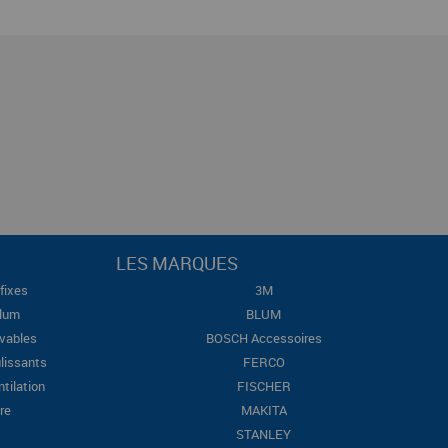
LES MARQUES
fixes
3M
Blum
BLUM
evables
BOSCH Accessoires
lissants
FERCO
ntilation
FISCHER
re
MAKITA
STANLEY