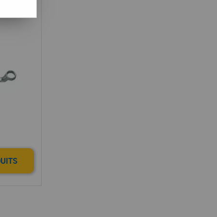
nior
DUITS