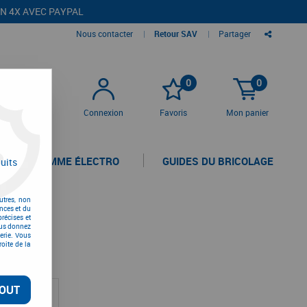
EN 4X AVEC PAYPAL
Nous contacter
|
Retour SAV
|
Partager
0
0
Connexion
Favoris
Mon panier
LA GAMME ÉLECTRO
GUIDES DU BRICOLAGE
uits
utres, non
nces et du
récises et
vous donnez
erie. Vous
oite de la
OUT