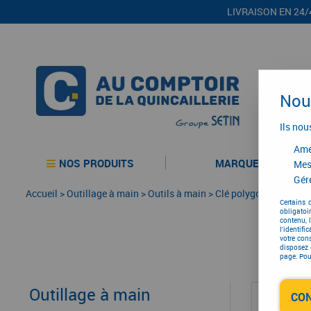
LIVRAISON EN 24/
Nous
Ils nou
Amél
NOS PRODUITS
MARQUES
Mes
Gére
Accueil
>
Outillage à main
>
Outils à main
>
Clé polygonale
Certains 
obligatoi
contenu, 
l'identifi
votre con
disposez 
page. Pour
Outillage à main
CO