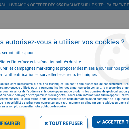
48H. LIVRAISON OFFERTE DÈS 95€ D'ACHAT SUR LE SITE* PAIEMENT 
 autorisez-vous à utiliser vos cookies ?
s seront utiles pour :
iorer l'interface et les fonctionnalités du site
CONFIGURATEURS
PROMOTIONS
urer les campagnes marketing et proposer des mises à jour sur nos prod
r l'authentification et surveiller les erreurs techniques
cookies sont nécessaires à des fins techniques, ils sont donc dispensés de consentement. D'a
res, peuvent être utilisés pour la personnalisation des annonces et du contenu, la mesure des anno
Scie égoïne
la connaissance de l'audience et le développement de produits, les données de géolocalisation p
cation par le balayage de l'appareil, le stockage et/ou l'accès aux informations sur un appareil. Si 
sentement, celui-ci sera valable sur l’ensemble des sous-domaines de Au comptoir de la quincaill
de la possibilité de retirer votre consentement à tout moment en cliquant sur le widget en bas à dr
 en savoir plus, consulter notre politique de cookie.
ACCEPTER T
NFIGURER
TOUT REFUSER
ie égoïne denture
Scie égoïne dentu