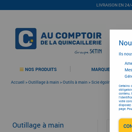
LIVRAISON EN 24/
Nous
Ils nou
Amél
NOS PRODUITS
MARQUES
Mes
Gére
Accueil
>
Outillage à main
>
Outils à main
>
Scie égoïne
Certains 
obligatoi
contenu, 
l'identifi
votre con
disposez 
page. Pour
Outillage à main
CO
Sc