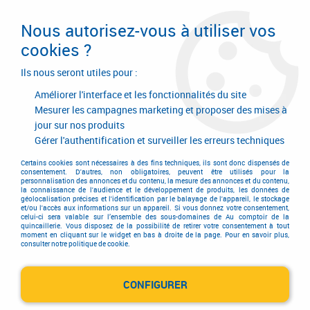
Livraison en 24/48H. Livraison offerte dès
95€ d'achat sur le site* Paiement en 4x
Nous autorisez-vous à utiliser vos
avec Paypal
cookies ?
0
Ils nous seront utiles pour :
Améliorer l'interface et les fonctionnalités du site
Mesurer les campagnes marketing et proposer des mises à
jour sur nos produits
Accueil
>
Outillage à main
>
Outils à main
>
Rabot
Gérer l'authentification et surveiller les erreurs techniques
Rabot
Certains cookies sont nécessaires à des fins techniques, ils sont donc dispensés de
consentement. D'autres, non obligatoires, peuvent être utilisés pour la
personnalisation des annonces et du contenu, la mesure des annonces et du contenu,
la connaissance de l'audience et le développement de produits, les données de
géolocalisation précises et l'identification par le balayage de l'appareil, le stockage
et/ou l'accès aux informations sur un appareil. Si vous donnez votre consentement,
celui-ci sera valable sur l’ensemble des sous-domaines de Au comptoir de la
quincaillerie. Vous disposez de la possibilité de retirer votre consentement à tout
moment en cliquant sur le widget en bas à droite de la page. Pour en savoir plus,
consulter notre politique de cookie.
Rabot métallique
CONFIGURER