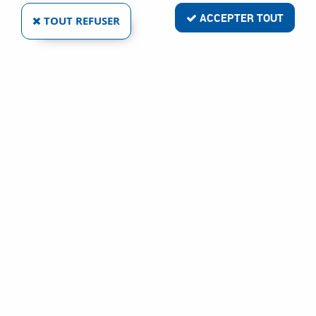
ACCEPTER TOUT
TOUT REFUSER
TALIAPLAST
ROULEAU À DÉBULLER
Ref :
76307
68,23 €
VOIR LE PRODUIT