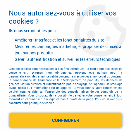
Livraison en 24/48H. Livraison offerte dès
95€ d'achat sur le site* Paiement en 4x
Nous autorisez-vous à utiliser vos
avec Paypal
cookies ?
0
Ils nous seront utiles pour :
Améliorer l'interface et les fonctionnalités du site
Mesurer les campagnes marketing et proposer des mises à
jour sur nos produits
Accueil
>
Outillage à main
>
Outils à main
>
Outil de maçon
>
Rouleau à débuller
Gérer l'authentification et surveiller les erreurs techniques
Rouleau à débuller
Certains cookies sont nécessaires à des fins techniques, ils sont donc dispensés de
consentement. D'autres, non obligatoires, peuvent être utilisés pour la
personnalisation des annonces et du contenu, la mesure des annonces et du contenu,
la connaissance de l'audience et le développement de produits, les données de
géolocalisation précises et l'identification par le balayage de l'appareil, le stockage
et/ou l'accès aux informations sur un appareil. Si vous donnez votre consentement,
TRIER & FILTRER
celui-ci sera valable sur l’ensemble des sous-domaines de Au comptoir de la
quincaillerie. Vous disposez de la possibilité de retirer votre consentement à tout
moment en cliquant sur le widget en bas à droite de la page. Pour en savoir plus,
consulter notre politique de cookie.
2 articles sur
2
CONFIGURER