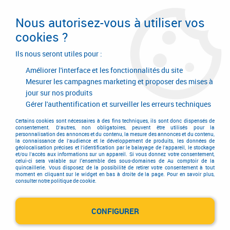
Livraison en 24/48H. Livraison offerte dès
95€ d'achat sur le site* Paiement en 4x
Nous autorisez-vous à utiliser vos
avec Paypal
cookies ?
0
Ils nous seront utiles pour :
Améliorer l'interface et les fonctionnalités du site
Mesurer les campagnes marketing et proposer des mises à
jour sur nos produits
Accueil
>
Outillage à main
>
Outils à main
>
Pinces diverses
>
Pince à ressort
Gérer l'authentification et surveiller les erreurs techniques
Pince à ressort
Certains cookies sont nécessaires à des fins techniques, ils sont donc dispensés de
consentement. D'autres, non obligatoires, peuvent être utilisés pour la
personnalisation des annonces et du contenu, la mesure des annonces et du contenu,
la connaissance de l'audience et le développement de produits, les données de
géolocalisation précises et l'identification par le balayage de l'appareil, le stockage
et/ou l'accès aux informations sur un appareil. Si vous donnez votre consentement,
celui-ci sera valable sur l’ensemble des sous-domaines de Au comptoir de la
quincaillerie. Vous disposez de la possibilité de retirer votre consentement à tout
moment en cliquant sur le widget en bas à droite de la page. Pour en savoir plus,
TRIER & FILTRER
consulter notre politique de cookie.
CONFIGURER
1 article sur
1