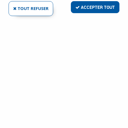
ACCEPTER TOUT
TOUT REFUSER
BESSEY
PINCE À RESSORT VARIOCLIPPIX - À CRÉMAILLÈRE
Ref :
2866
7,76 €
VOIR LE PRODUIT