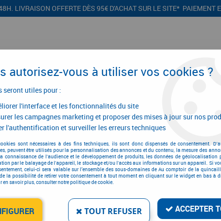
48H. LIVRAISON OFFERTE DÈS 95€ D'ACHAT SUR LE SITE* PAIEMENT 
 autorisez-vous à utiliser vos cookies ?
s seront utiles pour :
iorer l'interface et les fonctionnalités du site
CONFIGURATEURS
PROMOTIONS
urer les campagnes marketing et proposer des mises à jour sur nos prod
r l'authentification et surveiller les erreurs techniques
nce multiprises Unior
cookies sont nécessaires à des fins techniques, ils sont donc dispensés de consentement. D'a
res, peuvent être utilisés pour la personnalisation des annonces et du contenu, la mesure des anno
Pince multiprises Unior
la connaissance de l'audience et le développement de produits, les données de géolocalisation p
cation par le balayage de l'appareil, le stockage et/ou l'accès aux informations sur un appareil. Si 
sentement, celui-ci sera valable sur l’ensemble des sous-domaines de Au comptoir de la quincaill
de la possibilité de retirer votre consentement à tout moment en cliquant sur le widget en bas à dr
 en savoir plus, consulter notre politique de cookie.
ACCEPTER T
NFIGURER
TOUT REFUSER
3 articles sur
3