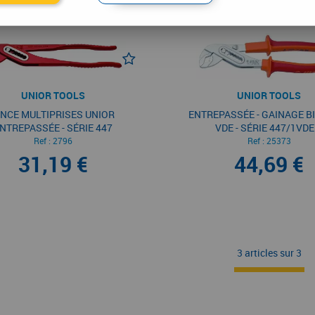
UNIOR TOOLS
UNIOR TOOLS
INCE MULTIPRISES UNIOR
ENTREPASSÉE - GAINAGE BI
NTREPASSÉE - SÉRIE 447
VDE - SÉRIE 447/1VDE
Ref :
2796
Ref :
25373
31,19 €
44,69 €
3 articles sur
3