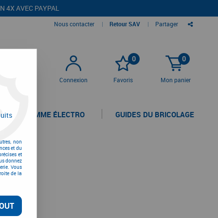
EN 4X AVEC PAYPAL
Nous contacter
|
Retour SAV
|
Partager
0
0
Connexion
Favoris
Mon panier
LA GAMME ÉLECTRO
GUIDES DU BRICOLAGE
uits
utres, non
nces et du
récises et
vous donnez
erie. Vous
oite de la
OUT