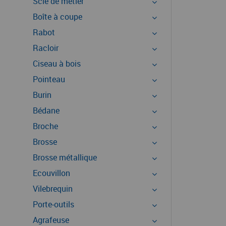
Scie de métier
Boîte à coupe
Rabot
Racloir
Ciseau à bois
Pointeau
Burin
Bédane
Broche
Brosse
Brosse métallique
Ecouvillon
Vilebrequin
Porte-outils
Agrafeuse