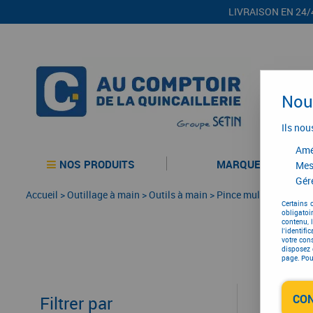
LIVRAISON EN 24/
Nous
Ils nou
Amél
NOS PRODUITS
MARQUES
Mes
Gére
Accueil
>
Outillage à main
>
Outils à main
>
Pince multiprises
>
Pi
Certains 
obligatoi
contenu, 
l'identifi
votre con
disposez 
page. Pour
CO
Filtrer par