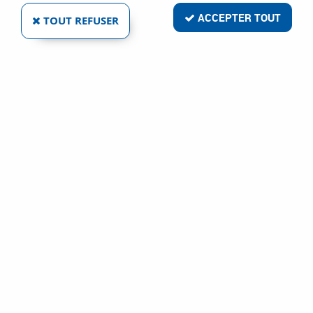
ACCEPTER TOUT
TOUT REFUSER
KNIPEX
PINCE À SERTIR POUR FICHES WESTERN
Ref :
29229
48,74 €
VOIR LE PRODUIT