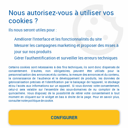
Livraison en 24/48H. Livraison offerte dès
95€ d'achat sur le site* Paiement en 4x
Nous autorisez-vous à utiliser vos
avec Paypal
cookies ?
0
Ils nous seront utiles pour :
Améliorer l'interface et les fonctionnalités du site
Mesurer les campagnes marketing et proposer des mises à
jour sur nos produits
Accueil
>
Outillage à main
>
Outils à main
>
Pince à sertir
>
Pince à sertir
Gérer l'authentification et surveiller les erreurs techniques
Pince à sertir
Certains cookies sont nécessaires à des fins techniques, ils sont donc dispensés de
consentement. D'autres, non obligatoires, peuvent être utilisés pour la
personnalisation des annonces et du contenu, la mesure des annonces et du contenu,
la connaissance de l'audience et le développement de produits, les données de
géolocalisation précises et l'identification par le balayage de l'appareil, le stockage
et/ou l'accès aux informations sur un appareil. Si vous donnez votre consentement,
celui-ci sera valable sur l’ensemble des sous-domaines de Au comptoir de la
quincaillerie. Vous disposez de la possibilité de retirer votre consentement à tout
TRIER & FILTRER
moment en cliquant sur le widget en bas à droite de la page. Pour en savoir plus,
consulter notre politique de cookie.
CONFIGURER
9 articles sur
9