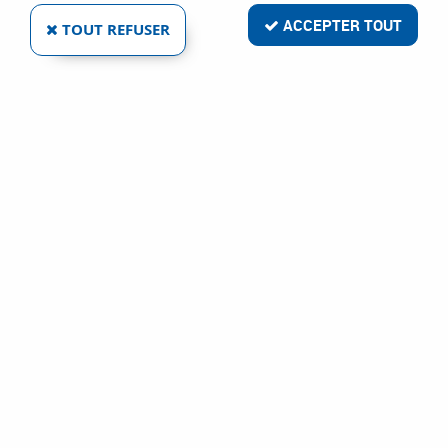
ACCEPTER TOUT
TOUT REFUSER
VIRAX
DÉBOUCHEUR MANUEL À TAMBOUR `DÉBOUCHE
PROPRE`
Ref :
3201
84,34 €
VOIR LE PRODUIT