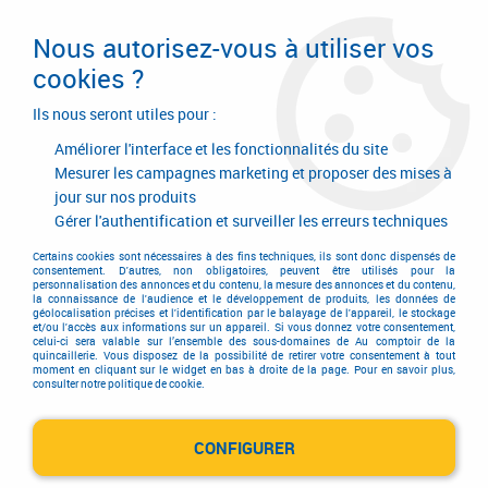
Livraison en 24/48H. Livraison offerte dès
95€ d'achat sur le site* Paiement en 4x
Nous autorisez-vous à utiliser vos
avec Paypal
cookies ?
0
Ils nous seront utiles pour :
Améliorer l'interface et les fonctionnalités du site
Mesurer les campagnes marketing et proposer des mises à
jour sur nos produits
Accueil
>
Outillage à main
>
Outils à main
>
Outil de plombier
>
Débouchage
Gérer l'authentification et surveiller les erreurs techniques
Débouchage
Certains cookies sont nécessaires à des fins techniques, ils sont donc dispensés de
consentement. D'autres, non obligatoires, peuvent être utilisés pour la
personnalisation des annonces et du contenu, la mesure des annonces et du contenu,
la connaissance de l'audience et le développement de produits, les données de
géolocalisation précises et l'identification par le balayage de l'appareil, le stockage
et/ou l'accès aux informations sur un appareil. Si vous donnez votre consentement,
celui-ci sera valable sur l’ensemble des sous-domaines de Au comptoir de la
quincaillerie. Vous disposez de la possibilité de retirer votre consentement à tout
moment en cliquant sur le widget en bas à droite de la page. Pour en savoir plus,
TRIER & FILTRER
consulter notre politique de cookie.
CONFIGURER
7 articles sur
7