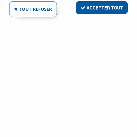
ACCEPTER TOUT
TOUT REFUSER
MARQUE BLANCHE
TRI-MATIÈRE POUR MASSETTE
Ref :
85362
7,46 €
VOIR LE PRODUIT