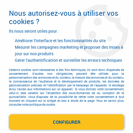
Livraison en 24/48H. Livraison offerte dès
95€ d'achat sur le site* Paiement en 4x
Nous autorisez-vous à utiliser vos
avec Paypal
cookies ?
0
Ils nous seront utiles pour :
Améliorer l'interface et les fonctionnalités du site
Mesurer les campagnes marketing et proposer des mises à
jour sur nos produits
Accueil
>
Outillage à main
>
Outils à main
>
Martellerie
>
Massette
Gérer l'authentification et surveiller les erreurs techniques
Massette
Certains cookies sont nécessaires à des fins techniques, ils sont donc dispensés de
consentement. D'autres, non obligatoires, peuvent être utilisés pour la
personnalisation des annonces et du contenu, la mesure des annonces et du contenu,
la connaissance de l'audience et le développement de produits, les données de
géolocalisation précises et l'identification par le balayage de l'appareil, le stockage
et/ou l'accès aux informations sur un appareil. Si vous donnez votre consentement,
celui-ci sera valable sur l’ensemble des sous-domaines de Au comptoir de la
quincaillerie. Vous disposez de la possibilité de retirer votre consentement à tout
TRIER & FILTRER
moment en cliquant sur le widget en bas à droite de la page. Pour en savoir plus,
consulter notre politique de cookie.
CONFIGURER
5 articles sur
5