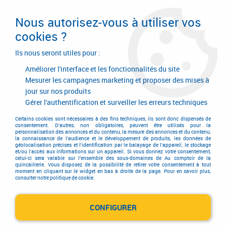
Livraison en 24/48H. Livraison offerte dès
95€ d'achat sur le site* Paiement en 4x
Nous autorisez-vous à utiliser vos
avec Paypal
cookies ?
0
Ils nous seront utiles pour :
Améliorer l'interface et les fonctionnalités du site
Mesurer les campagnes marketing et proposer des mises à
jour sur nos produits
Accueil
>
Outillage à main
>
Outils à main
>
Clé à douille
>
Accessoires 1/4` - 3/8` - 1/2` - 3/4`
Gérer l'authentification et surveiller les erreurs techniques
Accessoires 1/4` - 3/8` - 1/2` -
Certains cookies sont nécessaires à des fins techniques, ils sont donc dispensés de
consentement. D'autres, non obligatoires, peuvent être utilisés pour la
personnalisation des annonces et du contenu, la mesure des annonces et du contenu,
3/4`
la connaissance de l'audience et le développement de produits, les données de
géolocalisation précises et l'identification par le balayage de l'appareil, le stockage
et/ou l'accès aux informations sur un appareil. Si vous donnez votre consentement,
celui-ci sera valable sur l’ensemble des sous-domaines de Au comptoir de la
quincaillerie. Vous disposez de la possibilité de retirer votre consentement à tout
moment en cliquant sur le widget en bas à droite de la page. Pour en savoir plus,
consulter notre politique de cookie.
TRIER & FILTRER
CONFIGURER