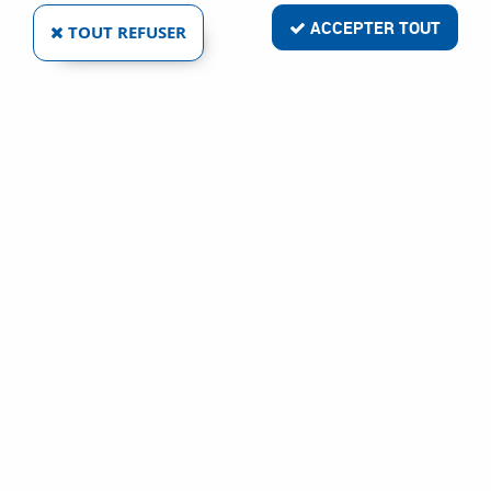
2 articles sur
2
ACCEPTER TOUT
TOUT REFUSER
FACOM
RALLONGES POUR CLIQUETS AXS
Ref :
44347
93,29 €
VOIR LE PRODUIT