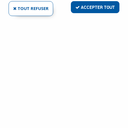
ACCEPTER TOUT
TOUT REFUSER
Aucune correspondance trouvée
Livraison rapide
Satisfait ou remboursé