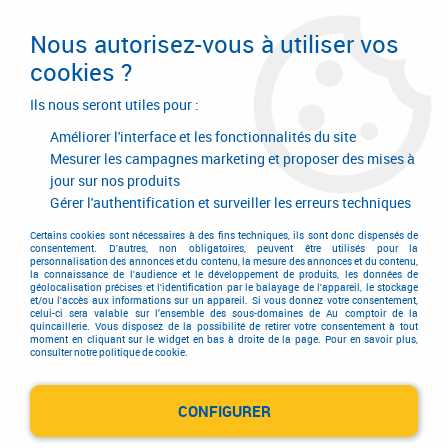
Livraison en 24/48H. Livraison offerte dès
95€ d'achat sur le site* Paiement en 4x
Nous autorisez-vous à utiliser vos
avec Paypal
cookies ?
0
Ils nous seront utiles pour :
Améliorer l'interface et les fonctionnalités du site
Mesurer les campagnes marketing et proposer des mises à
jour sur nos produits
Accueil
>
Equipements d'atelier et de chantier
>
Soudage
>
Coupage plasma
>
Gérer l'authentification et surveiller les erreurs techniques
Pièces d'usure pour torches Citorch P05 - P10 - P25 et P30
Certains cookies sont nécessaires à des fins techniques, ils sont donc dispensés de
Pièces d'usure pour torches
consentement. D'autres, non obligatoires, peuvent être utilisés pour la
personnalisation des annonces et du contenu, la mesure des annonces et du contenu,
la connaissance de l'audience et le développement de produits, les données de
géolocalisation précises et l'identification par le balayage de l'appareil, le stockage
Citorch P05 - P10 - P25 et P30
et/ou l'accès aux informations sur un appareil. Si vous donnez votre consentement,
celui-ci sera valable sur l’ensemble des sous-domaines de Au comptoir de la
quincaillerie. Vous disposez de la possibilité de retirer votre consentement à tout
moment en cliquant sur le widget en bas à droite de la page. Pour en savoir plus,
consulter notre politique de cookie.
TRIER & FILTRER
CONFIGURER