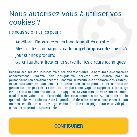
Livraison en 24/48H. Livraison offerte dès
95€ d'achat sur le site* Paiement en 4x
Nous autorisez-vous à utiliser vos
avec Paypal
cookies ?
0
Ils nous seront utiles pour :
Améliorer l'interface et les fonctionnalités du site
Mesurer les campagnes marketing et proposer des mises à
jour sur nos produits
Accueil
>
Equipements d'atelier et de chantier
>
Soudage
>
Détendeur
Gérer l'authentification et surveiller les erreurs techniques
Détendeur
Certains cookies sont nécessaires à des fins techniques, ils sont donc dispensés de
consentement. D'autres, non obligatoires, peuvent être utilisés pour la
personnalisation des annonces et du contenu, la mesure des annonces et du contenu,
la connaissance de l'audience et le développement de produits, les données de
géolocalisation précises et l'identification par le balayage de l'appareil, le stockage
et/ou l'accès aux informations sur un appareil. Si vous donnez votre consentement,
celui-ci sera valable sur l’ensemble des sous-domaines de Au comptoir de la
quincaillerie. Vous disposez de la possibilité de retirer votre consentement à tout
moment en cliquant sur le widget en bas à droite de la page. Pour en savoir plus,
consulter notre politique de cookie.
Mano-détendeurs
CONFIGURER