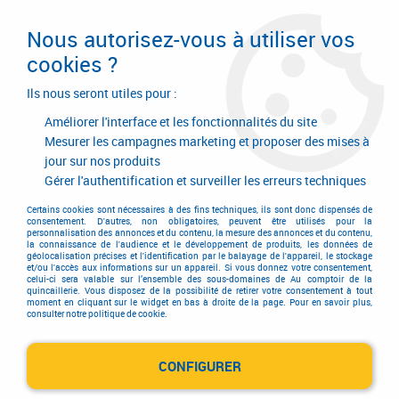
Livraison en 24/48H. Livraison offerte dès
95€ d'achat sur le site* Paiement en 4x
Nous autorisez-vous à utiliser vos
avec Paypal
cookies ?
0
Ils nous seront utiles pour :
Améliorer l'interface et les fonctionnalités du site
Mesurer les campagnes marketing et proposer des mises à
jour sur nos produits
Accueil
>
Equipements d'atelier et de chantier
>
Bétonnière
Gérer l'authentification et surveiller les erreurs techniques
Bétonnière
Certains cookies sont nécessaires à des fins techniques, ils sont donc dispensés de
consentement. D'autres, non obligatoires, peuvent être utilisés pour la
personnalisation des annonces et du contenu, la mesure des annonces et du contenu,
la connaissance de l'audience et le développement de produits, les données de
géolocalisation précises et l'identification par le balayage de l'appareil, le stockage
et/ou l'accès aux informations sur un appareil. Si vous donnez votre consentement,
celui-ci sera valable sur l’ensemble des sous-domaines de Au comptoir de la
quincaillerie. Vous disposez de la possibilité de retirer votre consentement à tout
moment en cliquant sur le widget en bas à droite de la page. Pour en savoir plus,
consulter notre politique de cookie.
Bétonnière
CONFIGURER