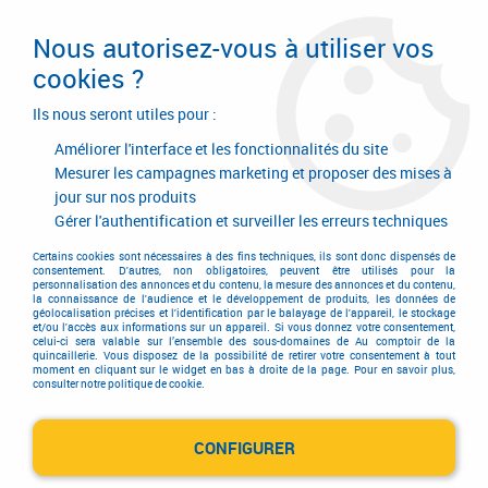
Livraison en 24/48H. Livraison offerte dès
95€ d'achat sur le site* Paiement en 4x
Nous autorisez-vous à utiliser vos
avec Paypal
cookies ?
0
Ils nous seront utiles pour :
Améliorer l'interface et les fonctionnalités du site
Mesurer les campagnes marketing et proposer des mises à
jour sur nos produits
Accueil
>
Equipements d'atelier et de chantier
>
Lève-plaque
Gérer l'authentification et surveiller les erreurs techniques
Lève-plaque
Certains cookies sont nécessaires à des fins techniques, ils sont donc dispensés de
consentement. D'autres, non obligatoires, peuvent être utilisés pour la
personnalisation des annonces et du contenu, la mesure des annonces et du contenu,
la connaissance de l'audience et le développement de produits, les données de
géolocalisation précises et l'identification par le balayage de l'appareil, le stockage
et/ou l'accès aux informations sur un appareil. Si vous donnez votre consentement,
celui-ci sera valable sur l’ensemble des sous-domaines de Au comptoir de la
quincaillerie. Vous disposez de la possibilité de retirer votre consentement à tout
moment en cliquant sur le widget en bas à droite de la page. Pour en savoir plus,
consulter notre politique de cookie.
Lève-plaque
CONFIGURER