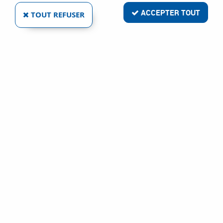
A compléter avec nos accessoires : tuyaux, enrouleurs à air et
raccords rapides.
ACCEPTER TOUT
TOUT REFUSER
Compresseur d'air
VOIR TOUS LES PRODUITS