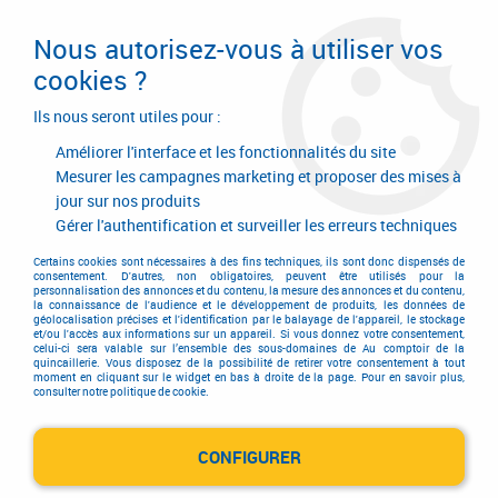
Livraison en 24/48H. Livraison offerte dès
95€ d'achat sur le site* Paiement en 4x
Nous autorisez-vous à utiliser vos
avec Paypal
cookies ?
0
Ils nous seront utiles pour :
Améliorer l'interface et les fonctionnalités du site
Mesurer les campagnes marketing et proposer des mises à
jour sur nos produits
Accueil
>
Equipements d'atelier et de chantier
>
Air comprimé
Gérer l'authentification et surveiller les erreurs techniques
Air comprimé
Certains cookies sont nécessaires à des fins techniques, ils sont donc dispensés de
consentement. D'autres, non obligatoires, peuvent être utilisés pour la
personnalisation des annonces et du contenu, la mesure des annonces et du contenu,
la connaissance de l'audience et le développement de produits, les données de
géolocalisation précises et l'identification par le balayage de l'appareil, le stockage
Découvrez notre large choix d'équipements et outils pour
et/ou l'accès aux informations sur un appareil. Si vous donnez votre consentement,
celui-ci sera valable sur l’ensemble des sous-domaines de Au comptoir de la
atelier et chantier. Nous vous proposons ici toute une gamme
quincaillerie. Vous disposez de la possibilité de retirer votre consentement à tout
moment en cliquant sur le widget en bas à droite de la page. Pour en savoir plus,
d'appareils à air comprimé. Retrouvez ainsi notre sélection de
consulter notre politique de cookie.
compresseurs d'air de même que tout notre outillage à air
comprimé : affleureuse pneumatique, burineur, meuleuse,
perceuse, ponceuse et visseuse.
CONFIGURER