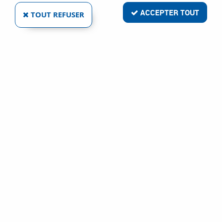
ACCEPTER TOUT
TOUT REFUSER
VOIR TOUS LES PRODUITS
Embouts IRP 06 pour raccords rapides