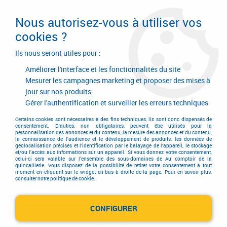
Livraison en 24/48H. Livraison offerte dès
95€ d'achat sur le site* Paiement en 4x
Nous autorisez-vous à utiliser vos
avec Paypal
cookies ?
0
Ils nous seront utiles pour :
Améliorer l'interface et les fonctionnalités du site
Mesurer les campagnes marketing et proposer des mises à
jour sur nos produits
Accueil
>
Equipements d'atelier et de chantier
>
Air comprimé
>
Raccord rapide
Gérer l'authentification et surveiller les erreurs techniques
Raccord rapide
Certains cookies sont nécessaires à des fins techniques, ils sont donc dispensés de
consentement. D'autres, non obligatoires, peuvent être utilisés pour la
personnalisation des annonces et du contenu, la mesure des annonces et du contenu,
la connaissance de l'audience et le développement de produits, les données de
géolocalisation précises et l'identification par le balayage de l'appareil, le stockage
et/ou l'accès aux informations sur un appareil. Si vous donnez votre consentement,
celui-ci sera valable sur l’ensemble des sous-domaines de Au comptoir de la
quincaillerie. Vous disposez de la possibilité de retirer votre consentement à tout
moment en cliquant sur le widget en bas à droite de la page. Pour en savoir plus,
consulter notre politique de cookie.
Raccords rapides de sécurité ISI 06
CONFIGURER