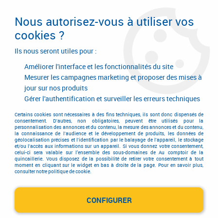
Livraison en 24/48H. Livraison offerte dès
95€ d'achat sur le site* Paiement en 4x
Nous autorisez-vous à utiliser vos
avec Paypal
cookies ?
0
Ils nous seront utiles pour :
Améliorer l'interface et les fonctionnalités du site
Mesurer les campagnes marketing et proposer des mises à
jour sur nos produits
Accueil
>
Equipements d'atelier et de chantier
>
Air comprimé
>
Raccord rapide
>
Embouts ISI 07 pour raccords rapides
Gérer l'authentification et surveiller les erreurs techniques
Embouts ISI 07 pour raccords
Certains cookies sont nécessaires à des fins techniques, ils sont donc dispensés de
consentement. D'autres, non obligatoires, peuvent être utilisés pour la
personnalisation des annonces et du contenu, la mesure des annonces et du contenu,
rapides
la connaissance de l'audience et le développement de produits, les données de
géolocalisation précises et l'identification par le balayage de l'appareil, le stockage
et/ou l'accès aux informations sur un appareil. Si vous donnez votre consentement,
celui-ci sera valable sur l’ensemble des sous-domaines de Au comptoir de la
quincaillerie. Vous disposez de la possibilité de retirer votre consentement à tout
moment en cliquant sur le widget en bas à droite de la page. Pour en savoir plus,
TRIER & FILTRER
consulter notre politique de cookie.
CONFIGURER
2 articles sur
2