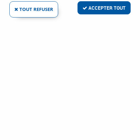
ACCEPTER TOUT
TOUT REFUSER
PREVOST
EMBOUT FILETÉ MÂLE
Ref :
87697
5,29 €
VOIR LE PRODUIT