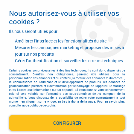
Livraison en 24/48H. Livraison offerte dès
95€ d'achat sur le site* Paiement en 4x
Nous autorisez-vous à utiliser vos
avec Paypal
cookies ?
0
Ils nous seront utiles pour :
Améliorer l'interface et les fonctionnalités du site
Mesurer les campagnes marketing et proposer des mises à
jour sur nos produits
Accueil
>
Equipements d'atelier et de chantier
>
Bétonnière
>
Bétonnière
Gérer l'authentification et surveiller les erreurs techniques
Bétonnière
Certains cookies sont nécessaires à des fins techniques, ils sont donc dispensés de
consentement. D'autres, non obligatoires, peuvent être utilisés pour la
personnalisation des annonces et du contenu, la mesure des annonces et du contenu,
la connaissance de l'audience et le développement de produits, les données de
géolocalisation précises et l'identification par le balayage de l'appareil, le stockage
et/ou l'accès aux informations sur un appareil. Si vous donnez votre consentement,
celui-ci sera valable sur l’ensemble des sous-domaines de Au comptoir de la
quincaillerie. Vous disposez de la possibilité de retirer votre consentement à tout
moment en cliquant sur le widget en bas à droite de la page. Pour en savoir plus,
consulter notre politique de cookie.
Bétonnière
CONFIGURER