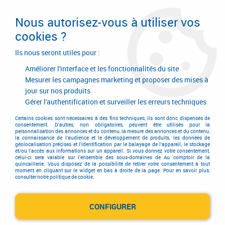
Livraison en 24/48H. Livraison offerte dès
95€ d'achat sur le site* Paiement en 4x
Nous autorisez-vous à utiliser vos
avec Paypal
cookies ?
0
Ils nous seront utiles pour :
Améliorer l'interface et les fonctionnalités du site
Mesurer les campagnes marketing et proposer des mises à
jour sur nos produits
Accueil
>
Equipements d'atelier et de chantier
>
Soudage
>
Métal d'apport Tig
Gérer l'authentification et surveiller les erreurs techniques
Métal d'apport Tig
Certains cookies sont nécessaires à des fins techniques, ils sont donc dispensés de
consentement. D'autres, non obligatoires, peuvent être utilisés pour la
personnalisation des annonces et du contenu, la mesure des annonces et du contenu,
la connaissance de l'audience et le développement de produits, les données de
géolocalisation précises et l'identification par le balayage de l'appareil, le stockage
et/ou l'accès aux informations sur un appareil. Si vous donnez votre consentement,
celui-ci sera valable sur l’ensemble des sous-domaines de Au comptoir de la
quincaillerie. Vous disposez de la possibilité de retirer votre consentement à tout
moment en cliquant sur le widget en bas à droite de la page. Pour en savoir plus,
consulter notre politique de cookie.
Métal d'apport Tig - acier
CONFIGURER