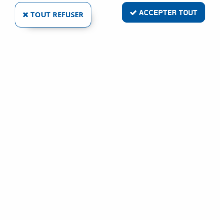
ACCEPTER TOUT
TOUT REFUSER
LINCOLN ELECTRIC FRANCE SAS
PIÈCES D'USURE POUR TORCHE LC25
Ref :
19400
43,58 €
VOIR LE PRODUIT