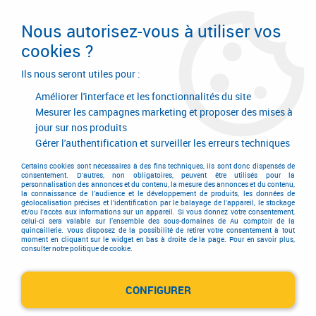
Livraison en 24/48H. Livraison offerte dès
95€ d'achat sur le site* Paiement en 4x
Nous autorisez-vous à utiliser vos
avec Paypal
cookies ?
0
Ils nous seront utiles pour :
Améliorer l'interface et les fonctionnalités du site
Mesurer les campagnes marketing et proposer des mises à
jour sur nos produits
Accueil
>
Equipements d'atelier et de chantier
>
Soudage
>
Coupage plasma
>
Pièces d'usure pour LC25
Gérer l'authentification et surveiller les erreurs techniques
Pièces d'usure pour LC25
Certains cookies sont nécessaires à des fins techniques, ils sont donc dispensés de
consentement. D'autres, non obligatoires, peuvent être utilisés pour la
personnalisation des annonces et du contenu, la mesure des annonces et du contenu,
la connaissance de l'audience et le développement de produits, les données de
géolocalisation précises et l'identification par le balayage de l'appareil, le stockage
et/ou l'accès aux informations sur un appareil. Si vous donnez votre consentement,
celui-ci sera valable sur l’ensemble des sous-domaines de Au comptoir de la
quincaillerie. Vous disposez de la possibilité de retirer votre consentement à tout
moment en cliquant sur le widget en bas à droite de la page. Pour en savoir plus,
TRIER & FILTRER
consulter notre politique de cookie.
CONFIGURER
2 articles sur
2