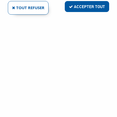
3 articles sur
3
ACCEPTER TOUT
TOUT REFUSER
THERMACUT FRANCE
PIÈCES D'USURE POUR TPM 251 ET TPM 401
Ref :
6635
38,62 €
VOIR LE PRODUIT