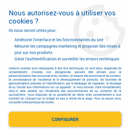
Livraison en 24/48H. Livraison offerte dès
95€ d'achat sur le site* Paiement en 4x
Nous autorisez-vous à utiliser vos
avec Paypal
cookies ?
0
Ils nous seront utiles pour :
Améliorer l'interface et les fonctionnalités du site
Mesurer les campagnes marketing et proposer des mises à
jour sur nos produits
Accueil
>
Equipements d'atelier et de chantier
>
Soudage
>
Coupage plasma
>
Torches TPM 251 - 401 et pièces d'usure
Gérer l'authentification et surveiller les erreurs techniques
Torches TPM 251 - 401 et
Certains cookies sont nécessaires à des fins techniques, ils sont donc dispensés de
consentement. D'autres, non obligatoires, peuvent être utilisés pour la
personnalisation des annonces et du contenu, la mesure des annonces et du contenu,
pièces d'usure
la connaissance de l'audience et le développement de produits, les données de
géolocalisation précises et l'identification par le balayage de l'appareil, le stockage
et/ou l'accès aux informations sur un appareil. Si vous donnez votre consentement,
celui-ci sera valable sur l’ensemble des sous-domaines de Au comptoir de la
quincaillerie. Vous disposez de la possibilité de retirer votre consentement à tout
moment en cliquant sur le widget en bas à droite de la page. Pour en savoir plus,
consulter notre politique de cookie.
TRIER & FILTRER
CONFIGURER