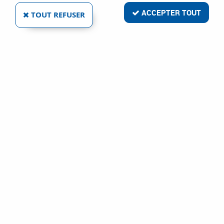
6 articles sur
6
ACCEPTER TOUT
TOUT REFUSER
LINCOLN ELECTRIC FRANCE SAS
ELECTRODE POUR TORCHE LC45
Ref :
89727
88,27 €
VOIR LE PRODUIT