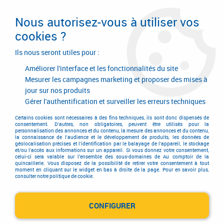
Livraison en 24/48H. Livraison offerte dès
95€ d'achat sur le site* Paiement en 4x
Nous autorisez-vous à utiliser vos
avec Paypal
cookies ?
0
Ils nous seront utiles pour :
Améliorer l'interface et les fonctionnalités du site
Mesurer les campagnes marketing et proposer des mises à
jour sur nos produits
Accueil
>
Equipements d'atelier et de chantier
>
Soudage
>
Coupage plasma
>
Découpeur plasma Lincoln Electric
Gérer l'authentification et surveiller les erreurs techniques
Découpeur plasma Lincoln
Certains cookies sont nécessaires à des fins techniques, ils sont donc dispensés de
consentement. D'autres, non obligatoires, peuvent être utilisés pour la
personnalisation des annonces et du contenu, la mesure des annonces et du contenu,
Electric
la connaissance de l'audience et le développement de produits, les données de
géolocalisation précises et l'identification par le balayage de l'appareil, le stockage
et/ou l'accès aux informations sur un appareil. Si vous donnez votre consentement,
celui-ci sera valable sur l’ensemble des sous-domaines de Au comptoir de la
quincaillerie. Vous disposez de la possibilité de retirer votre consentement à tout
moment en cliquant sur le widget en bas à droite de la page. Pour en savoir plus,
consulter notre politique de cookie.
TRIER & FILTRER
CONFIGURER