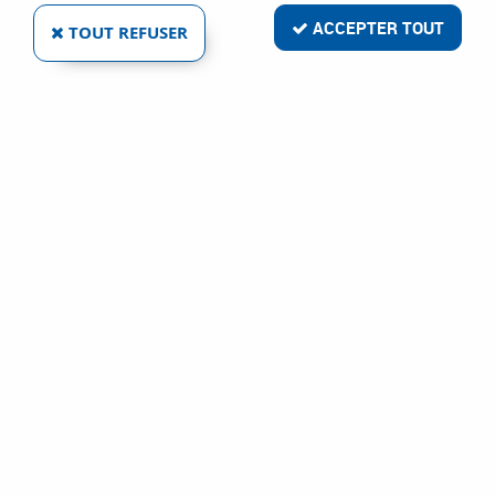
ACCEPTER TOUT
TOUT REFUSER
PAUL HENKE GMBHG & CO.KG
ACCESSOIRES POUR PIED ⌀, 79 MM
Ref :
104373
0,53 €
VOIR LE PRODUIT