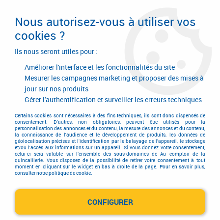
Livraison en 24/48H. Livraison offerte dès
95€ d'achat sur le site* Paiement en 4x
Nous autorisez-vous à utiliser vos
avec Paypal
cookies ?
0
Ils nous seront utiles pour :
Améliorer l'interface et les fonctionnalités du site
Mesurer les campagnes marketing et proposer des mises à
jour sur nos produits
Accueil
>
Quincaillerie d'agencement et d'ameublement
>
Agencement de meuble
>
Agencement de meuble
>
Patte à glace
Gérer l'authentification et surveiller les erreurs techniques
Patte à glace
Certains cookies sont nécessaires à des fins techniques, ils sont donc dispensés de
consentement. D'autres, non obligatoires, peuvent être utilisés pour la
personnalisation des annonces et du contenu, la mesure des annonces et du contenu,
la connaissance de l'audience et le développement de produits, les données de
géolocalisation précises et l'identification par le balayage de l'appareil, le stockage
et/ou l'accès aux informations sur un appareil. Si vous donnez votre consentement,
celui-ci sera valable sur l’ensemble des sous-domaines de Au comptoir de la
quincaillerie. Vous disposez de la possibilité de retirer votre consentement à tout
moment en cliquant sur le widget en bas à droite de la page. Pour en savoir plus,
TRIER & FILTRER
consulter notre politique de cookie.
CONFIGURER
4 articles sur
4