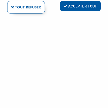
ACCEPTER TOUT
TOUT REFUSER
REUNION INDUSTRIAL
KIT 4 PATTES À GLACE - CHROMÉ/NOIR
Ref :
11516
7,92 €
VOIR LE PRODUIT