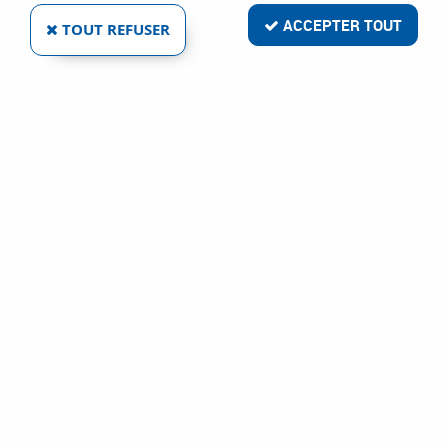
ACCEPTER TOUT
TOUT REFUSER
1 article sur
1
CIVIC INDUSTRIE
CAOUTCHOUC NOIR
Ref :
1764
1,94 €