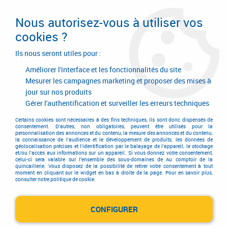
Livraison en 24/48H. Livraison offerte dès
95€ d'achat sur le site* Paiement en 4x
Nous autorisez-vous à utiliser vos
avec Paypal
cookies ?
0
Ils nous seront utiles pour :
Améliorer l'interface et les fonctionnalités du site
Mesurer les campagnes marketing et proposer des mises à
jour sur nos produits
Accueil
>
Quincaillerie d'agencement et d'ameublement
>
Agencement de meuble
>
Agencement de meuble
>
Gérer l'authentification et surveiller les erreurs techniques
Embout de tube rond enveloppant
Certains cookies sont nécessaires à des fins techniques, ils sont donc dispensés de
Embout de tube rond
consentement. D'autres, non obligatoires, peuvent être utilisés pour la
personnalisation des annonces et du contenu, la mesure des annonces et du contenu,
la connaissance de l'audience et le développement de produits, les données de
géolocalisation précises et l'identification par le balayage de l'appareil, le stockage
enveloppant
et/ou l'accès aux informations sur un appareil. Si vous donnez votre consentement,
celui-ci sera valable sur l’ensemble des sous-domaines de Au comptoir de la
quincaillerie. Vous disposez de la possibilité de retirer votre consentement à tout
moment en cliquant sur le widget en bas à droite de la page. Pour en savoir plus,
consulter notre politique de cookie.
TRIER & FILTRER
CONFIGURER