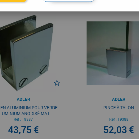
ADLER
ADLER
 EN ALUMINIUM POUR VERRE -
PINCE À TALON
LUMINIUM ANODISÉ MAT.
Ref :
19387
Ref :
19388
43,75 €
52,03 €