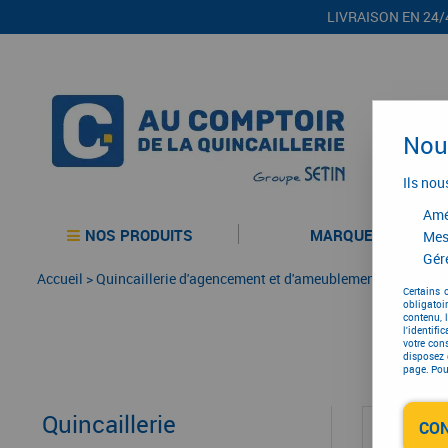
LIVRAISON EN 24/
Nous
Ils nou
Amél
NOS PRODUITS
MARQUES
Mes
Gére
Accueil
>
Quincaillerie d'agencement et d'ameublement
>
Gamme t
Certains 
obligatoi
contenu, 
l'identifi
votre con
disposez 
page. Pour
Quincaillerie
CO