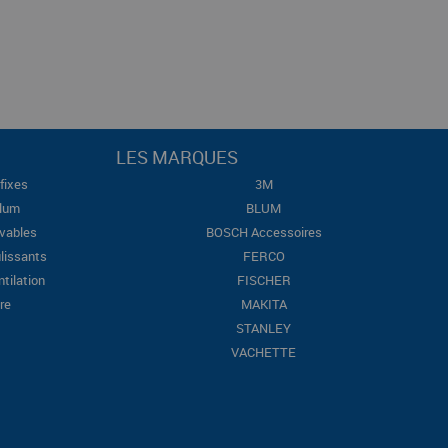
LES MARQUES
fixes
3M
Blum
BLUM
evables
BOSCH Accessoires
lissants
FERCO
ntilation
FISCHER
re
MAKITA
STANLEY
VACHETTE