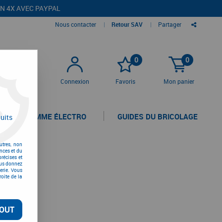
EN 4X AVEC PAYPAL
Nous contacter
|
Retour SAV
|
Partager
0
0
Connexion
Favoris
Mon panier
LA GAMME ÉLECTRO
GUIDES DU BRICOLAGE
uits
utres, non
nces et du
récises et
vous donnez
erie. Vous
oite de la
OUT