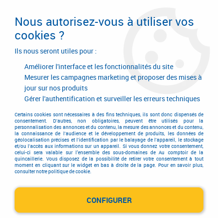
Livraison en 24/48H. Livraison offerte dès
95€ d'achat sur le site* Paiement en 4x
Nous autorisez-vous à utiliser vos
avec Paypal
cookies ?
0
Ils nous seront utiles pour :
Améliorer l'interface et les fonctionnalités du site
Mesurer les campagnes marketing et proposer des mises à
jour sur nos produits
Accueil
>
Quincaillerie d'agencement et d'ameublement
>
Agencement de salle de bain
Gérer l'authentification et surveiller les erreurs techniques
Agencement de salle de bain
Certains cookies sont nécessaires à des fins techniques, ils sont donc dispensés de
consentement. D'autres, non obligatoires, peuvent être utilisés pour la
personnalisation des annonces et du contenu, la mesure des annonces et du contenu,
la connaissance de l'audience et le développement de produits, les données de
géolocalisation précises et l'identification par le balayage de l'appareil, le stockage
et/ou l'accès aux informations sur un appareil. Si vous donnez votre consentement,
celui-ci sera valable sur l’ensemble des sous-domaines de Au comptoir de la
quincaillerie. Vous disposez de la possibilité de retirer votre consentement à tout
moment en cliquant sur le widget en bas à droite de la page. Pour en savoir plus,
consulter notre politique de cookie.
Agencement de salle de bain
CONFIGURER