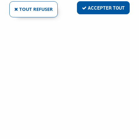
ACCEPTER TOUT
TOUT REFUSER
BLUM
CACHE EXTÉRIEUR MERIVOBOX/LEGRABOX
Ref :
84733
0,19 €
VOIR LE PRODUIT