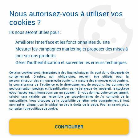
Livraison en 24/48H. Livraison offerte dès
95€ d'achat sur le site* Paiement en 4x
Nous autorisez-vous à utiliser vos
avec Paypal
cookies ?
0
Ils nous seront utiles pour :
Améliorer l'interface et les fonctionnalités du site
Mesurer les campagnes marketing et proposer des mises à
jour sur nos produits
Accueil
>
Quincaillerie d'agencement et d'ameublement
>
Articles BLUM_WEB setin.fr
Gérer l'authentification et surveiller les erreurs techniques
Articles BLUM_WEB setin.fr
Certains cookies sont nécessaires à des fins techniques, ils sont donc dispensés de
consentement. D'autres, non obligatoires, peuvent être utilisés pour la
personnalisation des annonces et du contenu, la mesure des annonces et du contenu,
la connaissance de l'audience et le développement de produits, les données de
géolocalisation précises et l'identification par le balayage de l'appareil, le stockage
et/ou l'accès aux informations sur un appareil. Si vous donnez votre consentement,
celui-ci sera valable sur l’ensemble des sous-domaines de Au comptoir de la
quincaillerie. Vous disposez de la possibilité de retirer votre consentement à tout
moment en cliquant sur le widget en bas à droite de la page. Pour en savoir plus,
TRIER & FILTRER
consulter notre politique de cookie.
CONFIGURER
5 articles sur
5